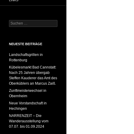
LINKS
Suchen
nach:
NEUESTE BEITRÄGE
Landschaftsgrillen in
Rottenburg
Kübelesmarkt Bad Cannstatt:
Nach 25 Jahren übergab
Steffen Kauderer das Amt des
Oberküblers an Marcus Zaiß.
Zunftmeisterwechsel in
Obernheim
Neue Vorstandschaft in
Hechingen
NARRENZEIT – Die
Wanderausstellung vom
07.07. bis 01.09.2024