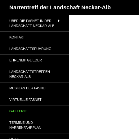
Suchen
Narrentreff der Landschaft Neckar-Alb
Zum
ÜBER DIE FASNET IN DER
Inhalt
LANDSCHAFT NECKAR-ALB
springen
KONTAKT
LANDSCHAFTSFÜHRUNG
EHRENMITGLIEDER
LANDSCHAFTSTREFFEN
NECKAR-ALB
MUSIK AN DER FASNET
VIRTUELLE FASNET
GALLERIE
TERMINE UND
NARRENFAHRPLAN