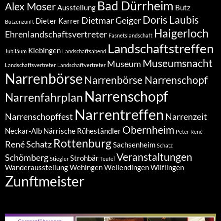
Bad Dürrheim
Alex Moser
Ausstellung
Butz
Doris Laubis
Dietmar Geiger
Dieter Karrer
Butzenzunft
Haigerloch
Ehrenlandschaftsvertreter
Fasnetslandschaft
Landschaftstreffen
Kiebingen
Jubiläum
Landschaftsabend
Museumsnacht
Museum
Landschaftsvertreter
Landschaftvertreter
Narrenbörse
Narrenbörse Narrenschopf
Narrenschopf
Narrenfahrplan
Narrentreffen
Narrenschopffest
Narrenzeit
Obernheim
Neckar-Alb
Närrische Rüheständler
Peter
René
Rottenburg
René Schatz
Sachsenheim
Schatz
Veranstaltungen
Schömberg
Strohbär
Stiegler
Teufel
Wanderausstellung
Wehingen
Wellendingen
Wilflingen
Zunftmeister