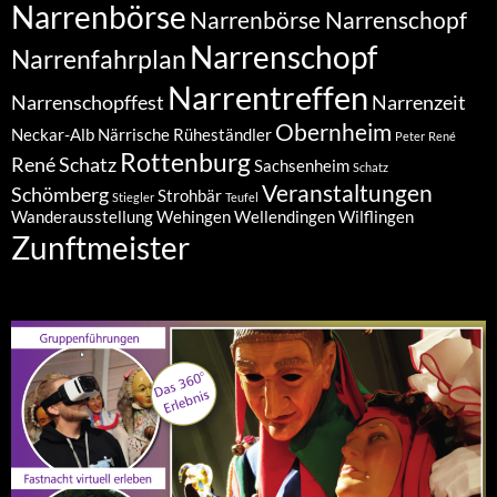
Narrenbörse
Narrenbörse Narrenschopf
Narrenschopf
Narrenfahrplan
Narrentreffen
Narrenschopffest
Narrenzeit
Obernheim
Neckar-Alb
Närrische Rüheständler
Peter
René
Rottenburg
René Schatz
Sachsenheim
Schatz
Veranstaltungen
Schömberg
Strohbär
Stiegler
Teufel
Wanderausstellung
Wehingen
Wellendingen
Wilflingen
Zunftmeister