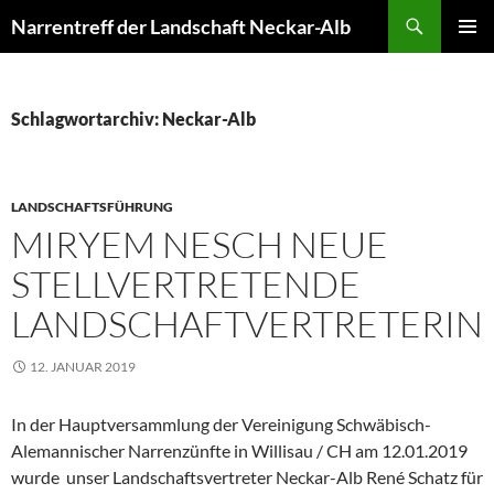
Zum
Suchen
Narrentreff der Landschaft Neckar-Alb
Inhalt
PRIMÄR
springen
MENÜ
Schlagwortarchiv: Neckar-Alb
LANDSCHAFTSFÜHRUNG
MIRYEM NESCH NEUE
STELLVERTRETENDE
LANDSCHAFTVERTRETERIN
12. JANUAR 2019
In der Hauptversammlung der Vereinigung Schwäbisch-
Alemannischer Narrenzünfte in Willisau / CH am 12.01.2019
wurde unser Landschaftsvertreter Neckar-Alb René Schatz für