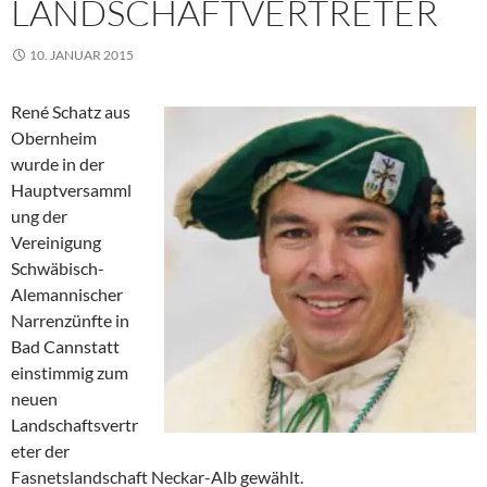
LANDSCHAFTVERTRETER
10. JANUAR 2015
René Schatz aus
Obernheim
wurde in der
Hauptversamml
ung der
Vereinigung
Schwäbisch-
Alemannischer
Narrenzünfte in
Bad Cannstatt
einstimmig zum
neuen
Landschaftsvertr
eter der
Fasnetslandschaft Neckar-Alb gewählt.