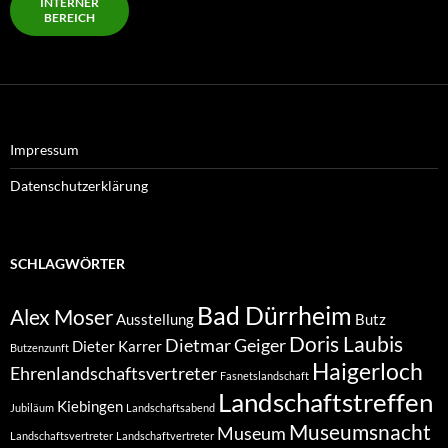
INTERNER
BEREICH
Impressum
Datenschutzerklärung
SCHLAGWÖRTER
Bad Dürrheim
Alex Moser
Ausstellung
Butz
Doris Laubis
Dietmar Geiger
Dieter Karrer
Butzenzunft
Haigerloch
Ehrenlandschaftsvertreter
Fasnetslandschaft
Landschaftstreffen
Kiebingen
Jubiläum
Landschaftsabend
Museumsnacht
Museum
Landschaftsvertreter
Landschaftvertreter