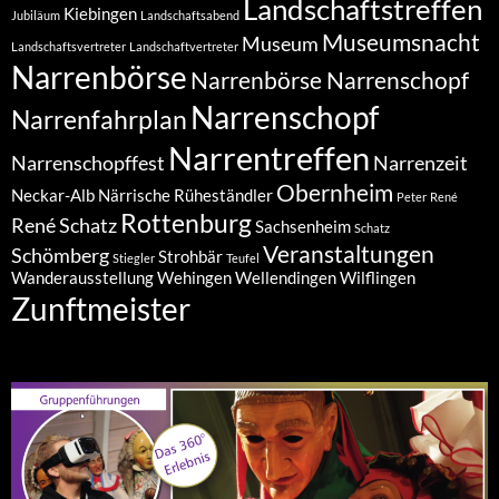
Landschaftstreffen
Kiebingen
Jubiläum
Landschaftsabend
Museumsnacht
Museum
Landschaftsvertreter
Landschaftvertreter
Narrenbörse
Narrenbörse Narrenschopf
Narrenschopf
Narrenfahrplan
Narrentreffen
Narrenschopffest
Narrenzeit
Obernheim
Neckar-Alb
Närrische Rüheständler
Peter
René
Rottenburg
René Schatz
Sachsenheim
Schatz
Veranstaltungen
Schömberg
Strohbär
Stiegler
Teufel
Wanderausstellung
Wehingen
Wellendingen
Wilflingen
Zunftmeister