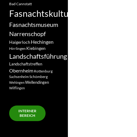
Bad Cannstatt
Fasnachtskultur
Fasnachtsmuseum
Narrenschopf
Hechingen
Haigerloch
Kiebingen
Hirrlingen
Landschaftsführung
Landschaftstreffen
Obernheim
Rottenburg
Schömberg
Sachsenheim
Wellendingen
Wehingen
Wilflingen
INTERNER
BEREICH