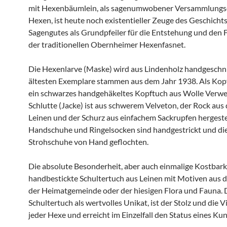
mit Hexenbäumlein, als sagenumwobener Versammlungso
Hexen, ist heute noch existentieller Zeuge des Geschicht
Sagengutes als Grundpfeiler für die Entstehung und den 
der traditionellen Obernheimer Hexenfasnet.
Die Hexenlarve (Maske) wird aus Lindenholz handgeschni
ältesten Exemplare stammen aus dem Jahr 1938. Als Kopf
ein schwarzes handgehäkeltes Kopftuch aus Wolle Verw
Schlutte (Jacke) ist aus schwerem Velveton, der Rock au
Leinen und der Schurz aus einfachem Sackrupfen hergestel
Handschuhe und Ringelsocken sind handgestrickt und di
Strohschuhe von Hand geflochten.
Die absolute Besonderheit, aber auch einmalige Kostbarkei
handbestickte Schultertuch aus Leinen mit Motiven aus d
der Heimatgemeinde oder der hiesigen Flora und Fauna. 
Schultertuch als wertvolles Unikat, ist der Stolz und die V
jeder Hexe und erreicht im Einzelfall den Status eines Ku