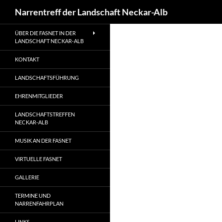
Suchen
Narrentreff der Landschaft Neckar-Alb
Zum
ÜBER DIE FASNET IN DER
Inhalt
LANDSCHAFT NECKAR-ALB
springen
KONTAKT
LANDSCHAFTSFÜHRUNG
EHRENMITGLIEDER
LANDSCHAFTSTREFFEN
NECKAR-ALB
MUSIK AN DER FASNET
VIRTUELLE FASNET
GALLERIE
TERMINE UND
NARRENFAHRPLAN
LINKS