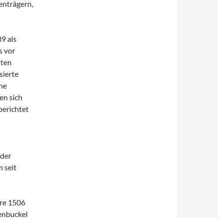
enträgern,
9 als
s vor
lten
sierte
che
en sich
berichtet
 der
 seit
hre 1506
enbuckel