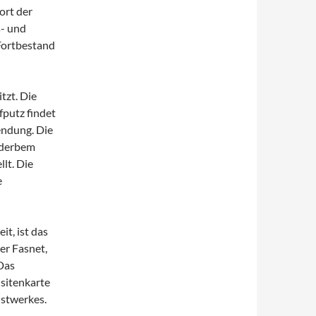
rt der
s- und
Fortbestand
tzt. Die
putz findet
endung. Die
s derbem
lt. Die
e
t, ist das
er Fasnet,
Das
isitenkarte
nstwerkes.