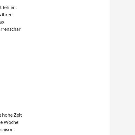
 fehlen,
 ihren
as
arrenschar
 hohe Zeit
ine Woche
saison.