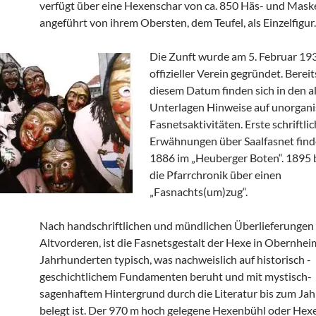
verfügt über eine Hexenschar von ca. 850 Häs- und Mask
angeführt von ihrem Obersten, dem Teufel, als Einzelfigur.
Die Zunft wurde am 5. Februar 193
offizieller Verein gegründet. Bereit
diesem Datum finden sich in den a
Unterlagen Hinweise auf unorgani
Fasnetsaktivitäten. Erste schriftli
Erwähnungen über Saalfasnet find
1886 im „Heuberger Boten“. 1895 
die Pfarrchronik über einen
„Fasnachts(um)zug“.
Nach handschriftlichen und mündlichen Überlieferungen
Altvorderen, ist die Fasnetsgestalt der Hexe in Obernheim
Jahrhunderten typisch, was nachweislich auf historisch -
geschichtlichem Fundamenten beruht und mit mystisch-
sagenhaftem Hintergrund durch die Literatur bis zum Ja
belegt ist. Der 970 m hoch gelegene Hexenbühl oder Hex