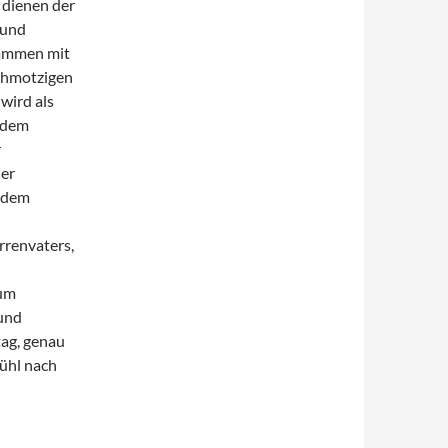
 dienen der
 und
sammen mit
chmotzigen
wird als
 dem
r
ßer
 dem
rrenvaters,
zum
 und
ag, genau
ühl nach