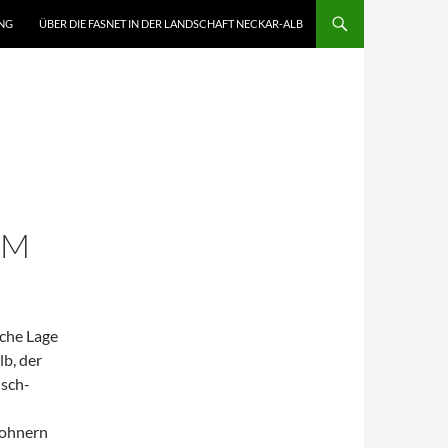
NG
ÜBER DIE FASNET IN DER LANDSCHAFT NECKAR-ALB
IM
sche Lage
b, der
isch-
wohnern