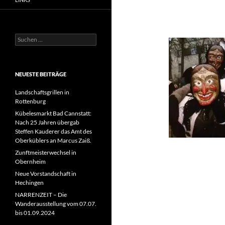
Suchen
nach:
NEUESTE BEITRÄGE
Landschaftsgrillen in
Rottenburg
Kübelesmarkt Bad Cannstatt:
Nach 25 Jahren übergab
Steffen Kauderer das Amt des
Oberküblers an Marcus Zaiß.
Zunftmeisterwechsel in
Obernheim
Neue Vorstandschaft in
Hechingen
NARRENZEIT – Die
Wanderausstellung vom 07.07.
bis 01.09.2024