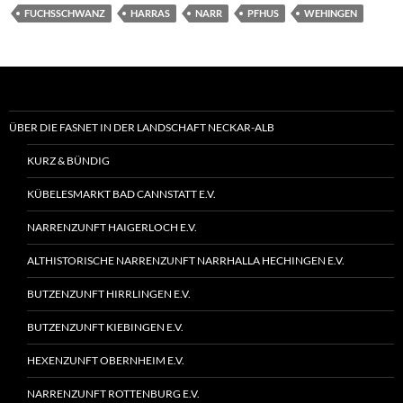
FUCHSSCHWANZ
HARRAS
NARR
PFHUS
WEHINGEN
ÜBER DIE FASNET IN DER LANDSCHAFT NECKAR-ALB
KURZ & BÜNDIG
KÜBELESMARKT BAD CANNSTATT E.V.
NARRENZUNFT HAIGERLOCH E.V.
ALTHISTORISCHE NARRENZUNFT NARRHALLA HECHINGEN E.V.
BUTZENZUNFT HIRRLINGEN E.V.
BUTZENZUNFT KIEBINGEN E.V.
HEXENZUNFT OBERNHEIM E.V.
NARRENZUNFT ROTTENBURG E.V.