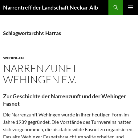
Zum
Suchen
Narrentreff der Landschaft Neckar-Alb
Inhalt
PRIMÄR
springen
MENÜ
Schlagwortarchiv: Harras
WEHINGEN
NARRENZUNFT
WEHINGEN E.V.
Zur Geschichte der Narrenzunft und der Wehinger
Fasnet
Die Narrenzunft Wehingen wurde in ihrer heutigen Form im
Jahre 1939 gegründet. Die Vorstände des Turnvereins hatten
sich vorgenommen, die bis dahin wilde Fasnet zu organisieren.
Das alte Wehinger Fasnetsbrauchtum sollte erhalten und