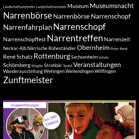
Museumsnacht
Museum
Landschaftsvertreter
Landschaftvertreter
Narrenbörse
Narrenbörse Narrenschopf
Narrenschopf
Narrenfahrplan
Narrentreffen
Narrenschopffest
Narrenzeit
Obernheim
Neckar-Alb
Närrische Rüheständler
Peter
René
Rottenburg
René Schatz
Sachsenheim
Schatz
Veranstaltungen
Schömberg
Strohbär
Stiegler
Teufel
Wanderausstellung
Wehingen
Wellendingen
Wilflingen
Zunftmeister