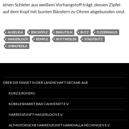
einen Schleier aus weißem Vorhangstoff trägt, dessen Zipfel
auf dem Kopf mit bunten Bändern zu Ohren abgebunden sind.
AUSELIGA
BISCHÖFLE
BRÄUTELN
BUTZ
FLEDERMAUS
HAIGERLOCH
REMPLE
ROTTWEILER
STADTBUTZ
UHRAFIEDLA
ÜBER DIE FASNET IN DER LANDSCHAFT NECKAR-ALB
KURZ & BÜNDIG
KÜBELESMARKT BAD CANNSTATT E.V.
NARRENZUNFT HAIGERLOCH E.V.
ALTHISTORISCHE NARRENZUNFT NARRHALLA HECHINGEN E.V.