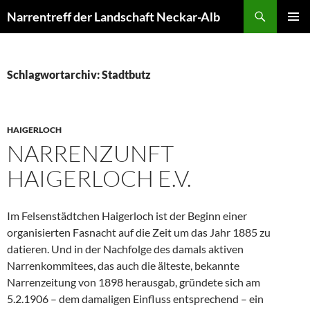
Zum
Suchen
Narrentreff der Landschaft Neckar-Alb
Inhalt
PRIMÄR
springen
MENÜ
Schlagwortarchiv: Stadtbutz
HAIGERLOCH
NARRENZUNFT
HAIGERLOCH E.V.
Im Felsenstädtchen Haigerloch ist der Beginn einer
organisierten Fasnacht auf die Zeit um das Jahr 1885 zu
datieren. Und in der Nachfolge des damals aktiven
Narrenkommitees, das auch die älteste, bekannte
Narrenzeitung von 1898 herausgab, gründete sich am
5.2.1906 – dem damaligen Einfluss entsprechend – ein