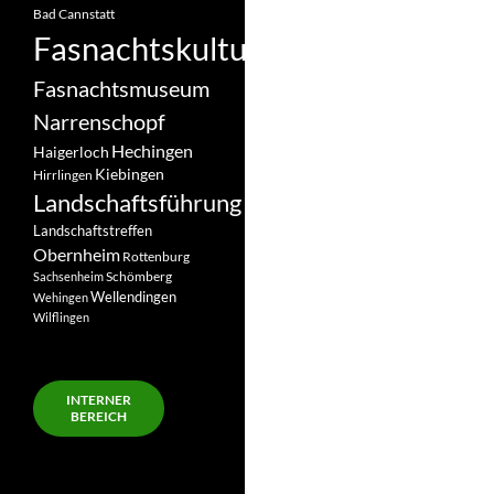
Bad Cannstatt
Fasnachtskultur
Fasnachtsmuseum
Narrenschopf
Hechingen
Haigerloch
Kiebingen
Hirrlingen
Landschaftsführung
Landschaftstreffen
Obernheim
Rottenburg
Schömberg
Sachsenheim
Wellendingen
Wehingen
Wilflingen
INTERNER
BEREICH