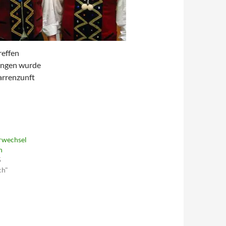
reffen
ungen wurde
arrenzunft
rwechsel
h
5
ch"