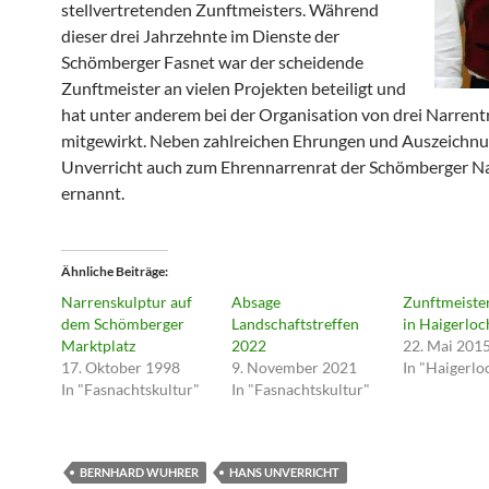
stellvertretenden Zunftmeisters. Während
dieser drei Jahrzehnte im Dienste der
Schömberger Fasnet war der scheidende
Zunftmeister an vielen Projekten beteiligt und
hat unter anderem bei der Organisation von drei Narrent
mitgewirkt. Neben zahlreichen Ehrungen und Auszeichn
Unverricht auch zum Ehrennarrenrat der Schömberger N
ernannt.
Ähnliche Beiträge
Narrenskulptur auf
Absage
Zunftmeiste
dem Schömberger
Landschaftstreffen
in Haigerloc
Marktplatz
2022
22. Mai 201
17. Oktober 1998
9. November 2021
In "Haigerlo
In "Fasnachtskultur"
In "Fasnachtskultur"
BERNHARD WUHRER
HANS UNVERRICHT