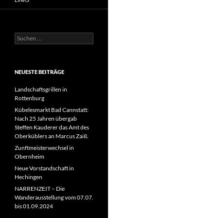
Suchen
nach:
NEUESTE BEITRÄGE
Landschaftsgrillen in
Rottenburg
Kübelesmarkt Bad Cannstatt:
Nach 25 Jahren übergab
Steffen Kauderer das Amt des
Oberküblers an Marcus Zaiß.
Zunftmeisterwechsel in
Obernheim
Neue Vorstandschaft in
Hechingen
NARRENZEIT – Die
Wanderausstellung vom 07.07.
bis 01.09.2024