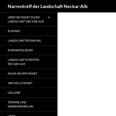
Suchen
Narrentreff der Landschaft Neckar-Alb
Zum
ÜBER DIE FASNET IN DER
Inhalt
LANDSCHAFT NECKAR-ALB
springen
KONTAKT
LANDSCHAFTSFÜHRUNG
EHRENMITGLIEDER
LANDSCHAFTSTREFFEN
NECKAR-ALB
MUSIK AN DER FASNET
VIRTUELLE FASNET
GALLERIE
TERMINE UND
NARRENFAHRPLAN
LINKS