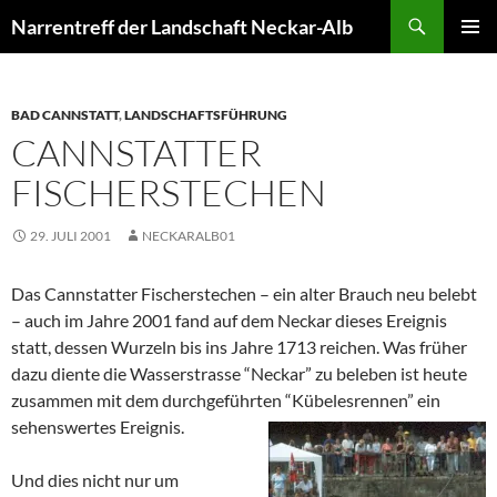
Zum
Suchen
Narrentreff der Landschaft Neckar-Alb
Inhalt
PRIMÄR
springen
MENÜ
BAD CANNSTATT
,
LANDSCHAFTSFÜHRUNG
CANNSTATTER
FISCHERSTECHEN
29. JULI 2001
NECKARALB01
Das Cannstatter Fischerstechen – ein alter Brauch neu belebt
– auch im Jahre 2001 fand auf dem Neckar dieses Ereignis
statt, dessen Wurzeln bis ins Jahre 1713 reichen. Was früher
dazu diente die Wasserstrasse “Neckar” zu beleben ist heute
zusammen mit dem durchgeführt
en “Kübelesrennen” ein
sehenswertes Ereignis.
Und dies nicht nur um