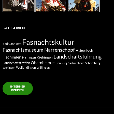
KATEGORIEN
Fasnachtskultur
Bad Cannstatt
Fasnachtsmuseum Narrenschopf
Haigerloch
Landschaftsführung
Hechingen
Kiebingen
Hirrlingen
Obernheim
Landschaftstreffen
Rottenburg
Schömberg
Sachsenheim
Wellendingen
Wehingen
Wilflingen
INTERNER
BEREICH