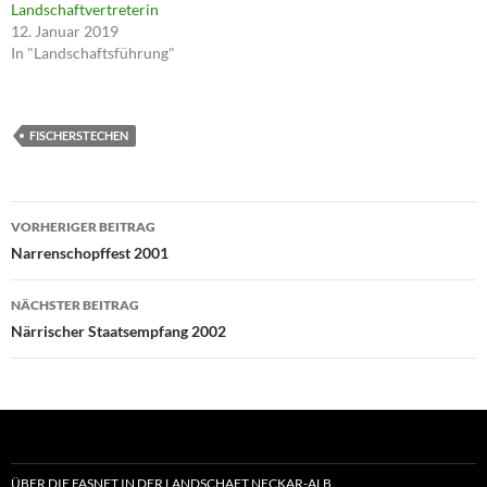
Landschaftvertreterin
12. Januar 2019
In "Landschaftsführung"
FISCHERSTECHEN
Beitragsnavigation
VORHERIGER BEITRAG
Narrenschopffest 2001
NÄCHSTER BEITRAG
Närrischer Staatsempfang 2002
ÜBER DIE FASNET IN DER LANDSCHAFT NECKAR-ALB