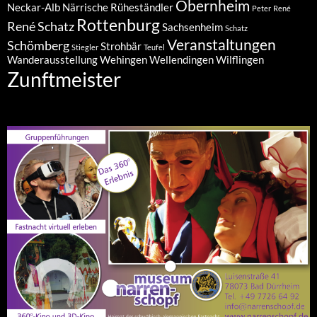
Obernheim
Neckar-Alb
Närrische Rüheständler
Peter
René
Rottenburg
René Schatz
Sachsenheim
Schatz
Veranstaltungen
Schömberg
Strohbär
Stiegler
Teufel
Wanderausstellung
Wehingen
Wellendingen
Wilflingen
Zunftmeister