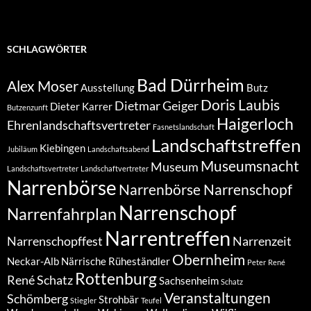
SCHLAGWÖRTER
Bad Dürrheim
Alex Moser
Ausstellung
Butz
Doris Laubis
Dietmar Geiger
Dieter Karrer
Butzenzunft
Haigerloch
Ehrenlandschaftsvertreter
Fasnetslandschaft
Landschaftstreffen
Kiebingen
Jubiläum
Landschaftsabend
Museumsnacht
Museum
Landschaftsvertreter
Landschaftvertreter
Narrenbörse
Narrenbörse Narrenschopf
Narrenschopf
Narrenfahrplan
Narrentreffen
Narrenschopffest
Narrenzeit
Obernheim
Neckar-Alb
Närrische Rüheständler
Peter
René
Rottenburg
René Schatz
Sachsenheim
Schatz
Veranstaltungen
Schömberg
Strohbär
Stiegler
Teufel