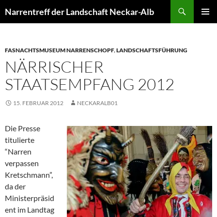
Zum
Suchen
Narrentreff der Landschaft Neckar-Alb
Inhalt
PRIMÄR
springen
MENÜ
FASNACHTSMUSEUM NARRENSCHOPF
,
LANDSCHAFTSFÜHRUNG
NÄRRISCHER
STAATSEMPFANG 2012
15. FEBRUAR 2012
NECKARALB01
Die Presse
titulierte
“Narren
verpassen
Kretschmann”,
da der
Ministerpräsid
ent im Landtag