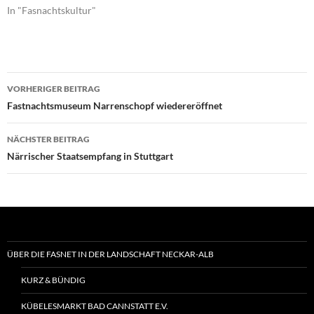
In "Fasnachtskultur"
Beitragsnavigation
VORHERIGER BEITRAG
Fastnachtsmuseum Narrenschopf wiedereröffnet
NÄCHSTER BEITRAG
Närrischer Staatsempfang in Stuttgart
ÜBER DIE FASNET IN DER LANDSCHAFT NECKAR-ALB
KURZ & BÜNDIG
KÜBELESMARKT BAD CANNSTATT E.V.