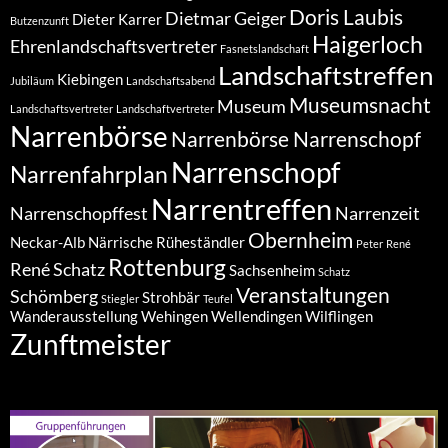
Doris Laubis
Dietmar Geiger
Dieter Karrer
Butzenzunft
Haigerloch
Ehrenlandschaftsvertreter
Fasnetslandschaft
Landschaftstreffen
Kiebingen
Jubiläum
Landschaftsabend
Museumsnacht
Museum
Landschaftsvertreter
Landschaftvertreter
Narrenbörse
Narrenbörse Narrenschopf
Narrenschopf
Narrenfahrplan
Narrentreffen
Narrenschopffest
Narrenzeit
Obernheim
Neckar-Alb
Närrische Rüheständler
Peter
René
Rottenburg
René Schatz
Sachsenheim
Schatz
Veranstaltungen
Schömberg
Strohbär
Stiegler
Teufel
Wanderausstellung
Wehingen
Wellendingen
Wilflingen
Zunftmeister