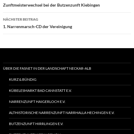
Zunftmeisterwechsel bei der Butzenzunft Kiebingen
NÄCHSTER BEITRAG
1. Narrenmarsch-CD der Vereinigung
ÜBER DIE FASNET IN DER LANDSCHAFT NECKAR-ALB
KURZ & BÜNDIG
KÜBELESMARKT BAD CANNSTATT E.V.
NARRENZUNFT HAIGERLOCH E.V.
ALTHISTORISCHE NARRENZUNFT NARRHALLA HECHINGEN E.V.
BUTZENZUNFT HIRRLINGEN E.V.