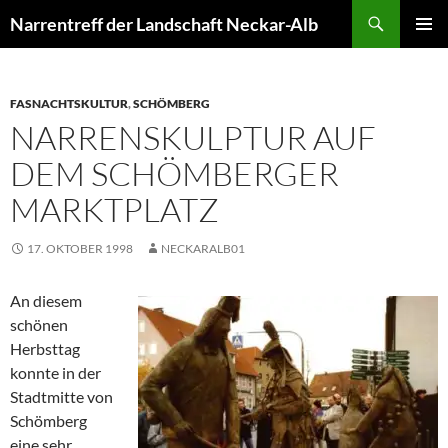
Zum
Suchen
Narrentreff der Landschaft Neckar-Alb
Inhalt
PRIMÄR
springen
MENÜ
FASNACHTSKULTUR
,
SCHÖMBERG
NARRENSKULPTUR AUF
DEM SCHÖMBERGER
MARKTPLATZ
17. OKTOBER 1998
NECKARALB01
An diesem
schönen
Herbsttag
konnte in der
Stadtmitte von
Schömberg
eine sehr