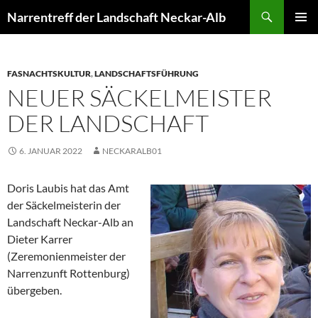
Zum
Suchen
Narrentreff der Landschaft Neckar-Alb
Inhalt
PRIMÄR
springen
MENÜ
FASNACHTSKULTUR
,
LANDSCHAFTSFÜHRUNG
NEUER SÄCKELMEISTER
DER LANDSCHAFT
6. JANUAR 2022
NECKARALB01
Doris Laubis hat das Amt
der Säckelmeisterin der
Landschaft Neckar-Alb an
Dieter Karrer
(Zeremonienmeister der
Narrenzunft Rottenburg)
übergeben.