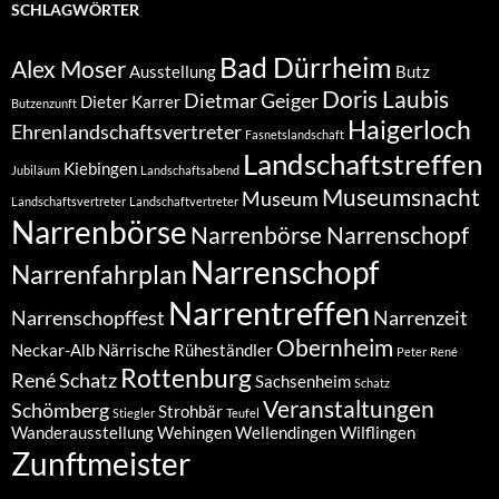
SCHLAGWÖRTER
Bad Dürrheim
Alex Moser
Ausstellung
Butz
Doris Laubis
Dietmar Geiger
Dieter Karrer
Butzenzunft
Haigerloch
Ehrenlandschaftsvertreter
Fasnetslandschaft
Landschaftstreffen
Kiebingen
Jubiläum
Landschaftsabend
Museumsnacht
Museum
Landschaftsvertreter
Landschaftvertreter
Narrenbörse
Narrenbörse Narrenschopf
Narrenschopf
Narrenfahrplan
Narrentreffen
Narrenschopffest
Narrenzeit
Obernheim
Neckar-Alb
Närrische Rüheständler
Peter
René
Rottenburg
René Schatz
Sachsenheim
Schatz
Veranstaltungen
Schömberg
Strohbär
Stiegler
Teufel
Wanderausstellung
Wehingen
Wellendingen
Wilflingen
Zunftmeister