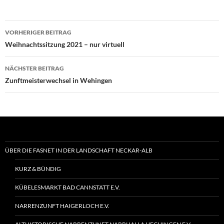
Beitragsnavigation
VORHERIGER BEITRAG
Weihnachtssitzung 2021 – nur virtuell
NÄCHSTER BEITRAG
Zunftmeisterwechsel in Wehingen
ÜBER DIE FASNET IN DER LANDSCHAFT NECKAR-ALB
KURZ & BÜNDIG
KÜBELESMARKT BAD CANNSTATT E.V.
NARRENZUNFT HAIGERLOCH E.V.