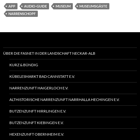
APP
AUDIO-GUIDE
MUSEUM
MUSEUMSGÄSTE
NARRENSCHOPF
ÜBER DIE FASNET IN DER LANDSCHAFT NECKAR-ALB
KURZ & BÜNDIG
KÜBELESMARKT BAD CANNSTATT E.V.
NARRENZUNFT HAIGERLOCH E.V.
ALTHISTORISCHE NARRENZUNFT NARRHALLA HECHINGEN E.V.
BUTZENZUNFT HIRRLINGEN E.V.
BUTZENZUNFT KIEBINGEN E.V.
HEXENZUNFT OBERNHEIM E.V.