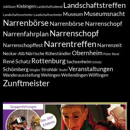
Landschaftstreffen
Kiebingen
Jubiläum
Landschaftsabend
Museumsnacht
Museum
Landschaftsvertreter
Landschaftvertreter
Narrenbörse
Narrenbörse Narrenschopf
Narrenschopf
Narrenfahrplan
Narrentreffen
Narrenschopffest
Narrenzeit
Obernheim
Neckar-Alb
Närrische Rüheständler
Peter
René
Rottenburg
René Schatz
Sachsenheim
Schatz
Veranstaltungen
Schömberg
Strohbär
Stiegler
Teufel
Wanderausstellung
Wehingen
Wellendingen
Wilflingen
Zunftmeister