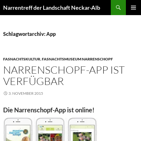
Zum
Suchen
Narrentreff der Landschaft Neckar-Alb
Inhalt
PRIMÄR
springen
MENÜ
Schlagwortarchiv: App
FASNACHTSKULTUR
,
FASNACHTSMUSEUM NARRENSCHOPF
NARRENSCHOPF-APP IST
VERFÜGBAR
3. NOVEMBER 2015
Die Narrenschopf-App ist online!