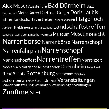
Bad Dürrheim
Alex Moser
Ausstellung
Butz
Doris Laubis
Dietmar Geiger
Dieter Karrer
Butzenzunft
Haigerloch
Ehrenlandschaftsvertreter
Fasnetslandschaft
Landschaftstreffen
Kiebingen
Jubiläum
Landschaftsabend
Museumsnacht
Museum
Landschaftsvertreter
Landschaftvertreter
Narrenbörse
Narrenbörse Narrenschopf
Narrenschopf
Narrenfahrplan
Narrentreffen
Narrenschopffest
Narrenzeit
Obernheim
Neckar-Alb
Närrische Rüheständler
Peter
René
Rottenburg
René Schatz
Sachsenheim
Schatz
Veranstaltungen
Schömberg
Strohbär
Stiegler
Teufel
Wanderausstellung
Wehingen
Wellendingen
Wilflingen
Zunftmeister