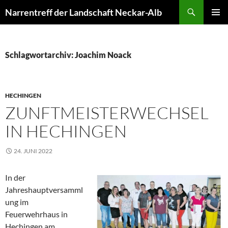
Zum
Suchen
Narrentreff der Landschaft Neckar-Alb
Inhalt
PRIMÄR
springen
MENÜ
Schlagwortarchiv: Joachim Noack
HECHINGEN
ZUNFTMEISTERWECHSEL
IN HECHINGEN
24. JUNI 2022
In der
Jahreshauptversamml
ung im
Feuerwehrhaus in
Hechingen am