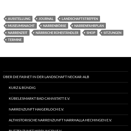
AUSSTELLUNG
JOURNAL
LANDSCHAFTSTREFFEN
MUSEUMSNACHT
NARRENBÖRSE
NARRENFAHRPLAN
NARRENZEIT
NÄRRISCHE RÜHESTÄNDLER
SHOP
SITZUNGEN
TERMINE
ÜBER DIE FASNET IN DER LANDSCHAFT NECKAR-ALB
KURZ & BÜNDIG
KÜBELESMARKT BAD CANNSTATT E.V.
NARRENZUNFT HAIGERLOCH E.V.
ALTHISTORISCHE NARRENZUNFT NARRHALLA HECHINGEN E.V.
BUTZENZUNFT HIRRLINGEN E.V.