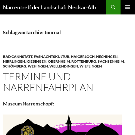
Zum
Suchen
Narrentreff der Landschaft Neckar-Alb
Inhalt
PRIMÄR
springen
MENÜ
Schlagwortarchiv: Journal
BAD CANNSTATT
,
FASNACHTSKULTUR
,
HAIGERLOCH
,
HECHINGEN
,
HIRRLINGEN
,
KIEBINGEN
,
OBERNHEIM
,
ROTTENBURG
,
SACHSENHEIM
,
SCHÖMBERG
,
WEHINGEN
,
WELLENDINGEN
,
WILFLINGEN
TERMINE UND
NARRENFAHRPLAN
Museum Narrenschopf: