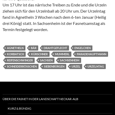
Um 17 Uhr ist das närrische Treiben zu Ende und die Urzeln
ziehen sich für den Urzelnball ab 20 Uhr um. Der Urzelntag
fand in Agnetheln 3 Wochen nach dem 6-ten Januar (Heilig
drei König) statt. In Sachsenheim ist der Fasnetsamstag als
Termin festgelegt worden.
AGNETHELN
BÄR
DRAHTGEFLECHT
ENGELCHEN
KORBATSCH
KÜRSCHNER
MUMMERL
PARADEHAUPTMANN
REIFENSCHWINGER
SACHSEN
SACHSENHEIM
SCHNEIDERRÖSSCHEN
SIEBENBÜRGEN
URZEL
URZELNTAG
ÜBER DIE FASNET IN DER LANDSCHAFT NECKAR-ALB
KURZ & BÜNDIG