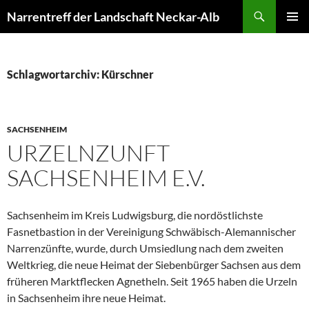
Zum
Suchen
Narrentreff der Landschaft Neckar-Alb
Inhalt
PRIMÄR
springen
MENÜ
Schlagwortarchiv: Kürschner
SACHSENHEIM
URZELNZUNFT
SACHSENHEIM E.V.
Sachsenheim im Kreis Ludwigsburg, die nordöstlichste
Fasnetbastion in der Vereinigung Schwäbisch-Alemannischer
Narrenzünfte, wurde, durch Umsiedlung nach dem zweiten
Weltkrieg, die neue Heimat der Siebenbürger Sachsen aus dem
früheren Marktflecken Agnetheln. Seit 1965 haben die Urzeln
in Sachsenheim ihre neue Heimat.