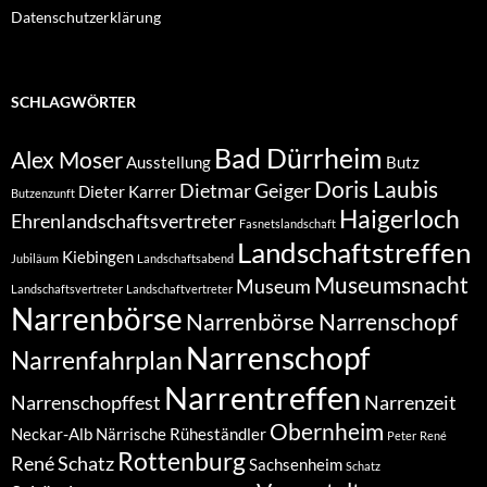
Datenschutzerklärung
SCHLAGWÖRTER
Bad Dürrheim
Alex Moser
Ausstellung
Butz
Doris Laubis
Dietmar Geiger
Dieter Karrer
Butzenzunft
Haigerloch
Ehrenlandschaftsvertreter
Fasnetslandschaft
Landschaftstreffen
Kiebingen
Jubiläum
Landschaftsabend
Museumsnacht
Museum
Landschaftsvertreter
Landschaftvertreter
Narrenbörse
Narrenbörse Narrenschopf
Narrenschopf
Narrenfahrplan
Narrentreffen
Narrenschopffest
Narrenzeit
Obernheim
Neckar-Alb
Närrische Rüheständler
Peter
René
Rottenburg
René Schatz
Sachsenheim
Schatz