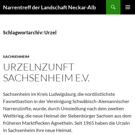
Zum
Suchen
Narrentreff der Landschaft Neckar-Alb
Inhalt
PRIMÄR
springen
MENÜ
Schlagwortarchiv: Urzel
SACHSENHEIM
URZELNZUNFT
SACHSENHEIM E.V.
Sachsenheim im Kreis Ludwigsburg, die nordöstlichste
Fasnetbastion in der Vereinigung Schwäbisch-Alemannischer
Narrenzünfte, wurde, durch Umsiedlung nach dem zweiten
Weltkrieg, die neue Heimat der Siebenbürger Sachsen aus dem
früheren Marktflecken Agnetheln. Seit 1965 haben die Urzeln
in Sachsenheim ihre neue Heimat.