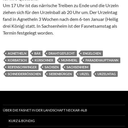
Um 17 Uhr ist das närrische Treiben zu Ende und die Urzeln
ziehen sich für den Urzelnball ab 20 Uhr um. Der Urzelntag
fand in Agnetheln 3 Wochen nach dem 6-ten Januar (Heilig
drei König) statt. In Sachsenheim ist der Fasnetsamstag als
Termin festgelegt worden.
AGNETHELN
BÄR
DRAHTGEFLECHT
ENGELCHEN
KORBATSCH
KÜRSCHNER
MUMMERL
PARADEHAUPTMANN
REIFENSCHWINGER
SACHSEN
SACHSENHEIM
SCHNEIDERRÖSSCHEN
SIEBENBÜRGEN
URZEL
URZELNTAG
ÜBER DIE FASNET IN DER LANDSCHAFT NECKAR-ALB
KURZ & BÜNDIG