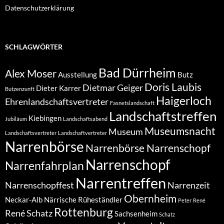
Datenschutzerklärung
SCHLAGWÖRTER
Bad Dürrheim
Alex Moser
Ausstellung
Butz
Doris Laubis
Dietmar Geiger
Dieter Karrer
Butzenzunft
Haigerloch
Ehrenlandschaftsvertreter
Fasnetslandschaft
Landschaftstreffen
Kiebingen
Jubiläum
Landschaftsabend
Museumsnacht
Museum
Landschaftsvertreter
Landschaftvertreter
Narrenbörse
Narrenbörse Narrenschopf
Narrenschopf
Narrenfahrplan
Narrentreffen
Narrenschopffest
Narrenzeit
Obernheim
Neckar-Alb
Närrische Rüheständler
Peter
René
Rottenburg
René Schatz
Sachsenheim
Schatz